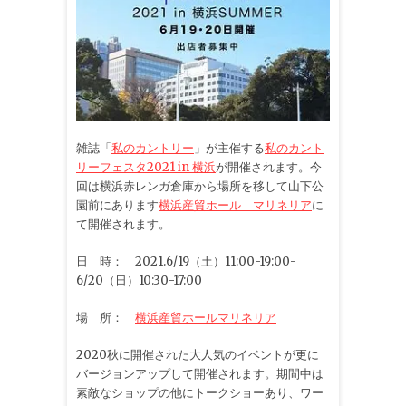
雑誌「
私のカントリー
」が主催する
私のカント
リーフェスタ2021 in 横浜
が開催されます。今
回は横浜赤レンガ倉庫から場所を移して山下公
園前にあります
横浜産貿ホール マリネリア
に
て開催されます。
日 時： 2021.6/19（土）11:00-19:00-
6/20（日）10:30-17:00
場 所：
横浜産貿ホールマリネリア
2020秋に開催された大人気のイベントが更に
バージョンアップして開催されます。期間中は
素敵なショップの他にトークショーあり、ワー