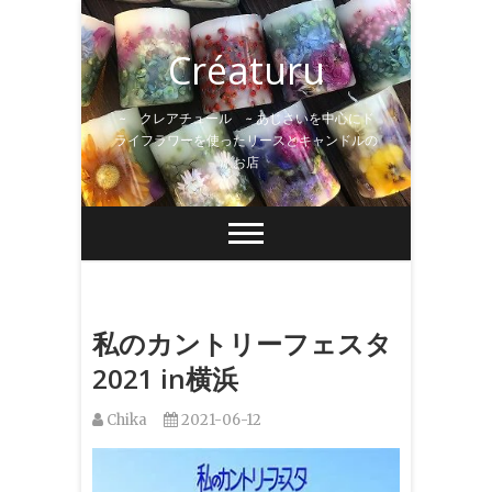
Skip
to
Créaturu
content
~ クレアチュール ~ あじさいを中心にド
ライフラワーを使ったリースとキャンドルの
お店
私のカントリーフェスタ
2021 in横浜
Chika
2021-06-12