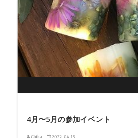
Skip
to
content
4月〜5月の参加イベント
Chika
2022-04-18