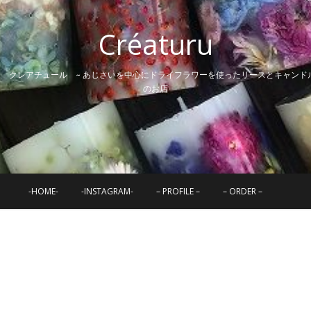
Créaturu
~ クレアチュール ~ あじさいを中心にドライフラワーを使ったリースとキャンド
のお店
-HOME-
-INSTAGRAM-
– PROFILE –
– ORDER –