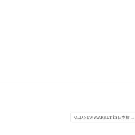
OLD NEW MARKET in 日本橋
→