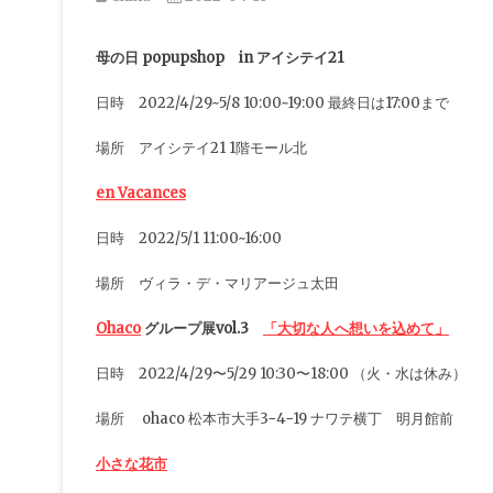
母の日 popupshop in アイシテイ21
日時 2022/4/29~5/8 10:00~19:00 最終日は17:00まで
場所 アイシテイ21 1階モール北
en Vacances
日時 2022/5/1 11:00~16:00
場所 ヴィラ・デ・マリアージュ太田
Ohaco
グループ展vol.3
「大切な人へ想いを込めて」
日時 2022/4/29〜5/29 10:30〜18:00 （火・水は休み）
場所 ohaco 松本市大手3−4−19 ナワテ横丁 明月館前
小さな花市