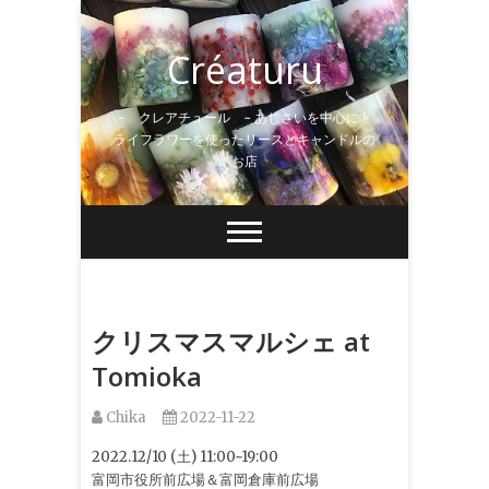
Skip
to
Créaturu
content
~ クレアチュール ~ あじさいを中心にド
ライフラワーを使ったリースとキャンドルの
お店
クリスマスマルシェ at
Tomioka
Chika
2022-11-22
2022.12/10 (土) 11:00~19:00
富岡市役所前広場＆富岡倉庫前広場