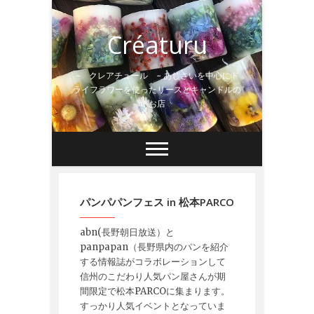
Skip
to
Créaturu
content
~ クレアチュール ~ あじさいを中心にド
ライフラワーを使ったリースとキャンドルの
お店
パンパパンフェス in 松本PARCO
abn(長野朝日放送）と
panpapan（長野県内のパンを紹介
する情報誌がコラボレーションして
信州のこだわり人気パン屋さんが期
間限定で松本PARCOに集まります。
すっかり人気イベントとなっていま