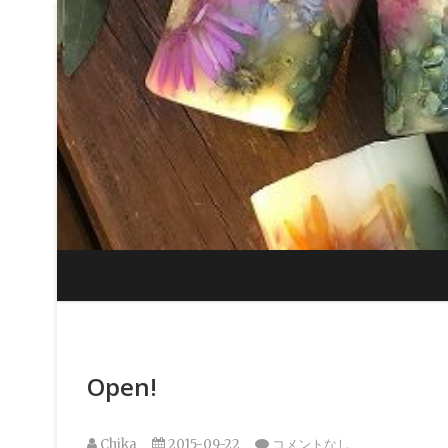
Skip
to
content
Open!
Chika
2015-09-22
コメントなし