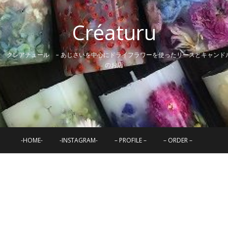
Créaturu
~ クレアチュール ~ あじさいを中心にドライフラワーを使ったリースとキャンド
のお店
-HOME-
-INSTAGRAM-
– PROFILE –
– ORDER –