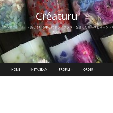
Créaturu
~ クレアチュール ~ あじさいを中心にドライフラワーを使ったリースとキャンド
のお店
-HOME-
-INSTAGRAM-
– PROFILE –
– ORDER –