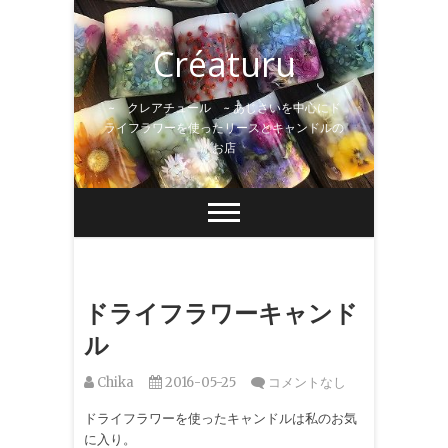
Skip
to
Créaturu
content
~ クレアチュール ~ あじさいを中心にド
ライフラワーを使ったリースとキャンドルの
お店
ドライフラワーキャンド
ル
Chika
2016-05-25
コメントなし
ドライフラワーを使ったキャンドルは私のお気
に入り。