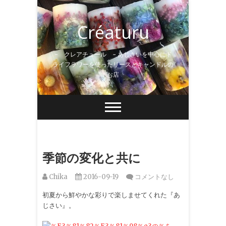
Skip
to
Créaturu
content
~ クレアチュール ~ あじさいを中心にド
ライフラワーを使ったリースとキャンドルの
お店
季節の変化と共に
Chika
2016-09-19
コメントなし
初夏から鮮やかな彩りで楽しませてくれた『あ
じさい』。