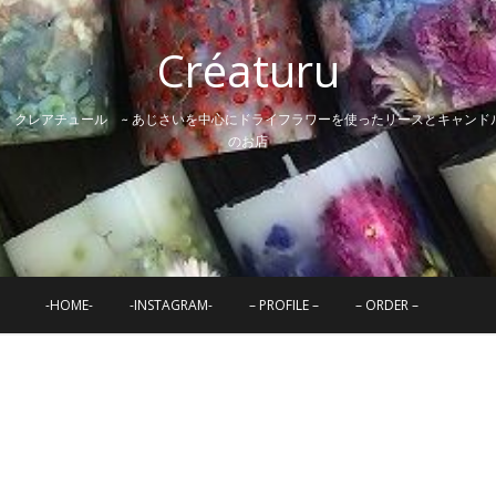
Créaturu
~ クレアチュール ~ あじさいを中心にドライフラワーを使ったリースとキャンド
のお店
-HOME-
-INSTAGRAM-
– PROFILE –
– ORDER –