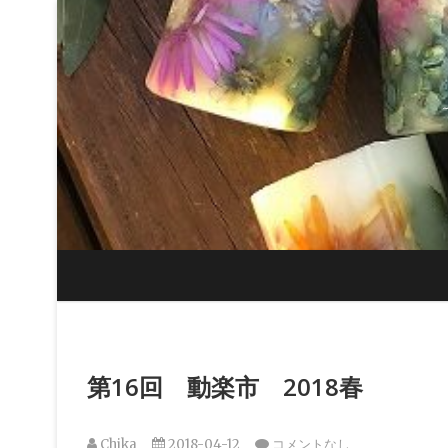
Skip
to
content
第16回 動楽市 2018春
Chika
2018-04-12
コメントなし