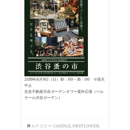
2019年6月9日（日）10：00～16：00 ※雨天
中止
住友不動産渋谷ガーデンタワー屋外広場（ベル
サール渋谷ガーデン）
カテゴリー:
CANDLE
,
DRYFLOWER
,