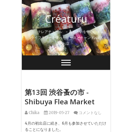
Skip
to
Créaturu
content
~ クレアチュール ~ あじさいを中心にド
ライフラワーを使ったリースとキャンドルの
お店
第13回 渋谷蚤の市 -
Shibuya Flea Market
Chika
2019-05-27
コメントなし
4月の初出店に続き、6月も参加させていただけ
ることになりました。