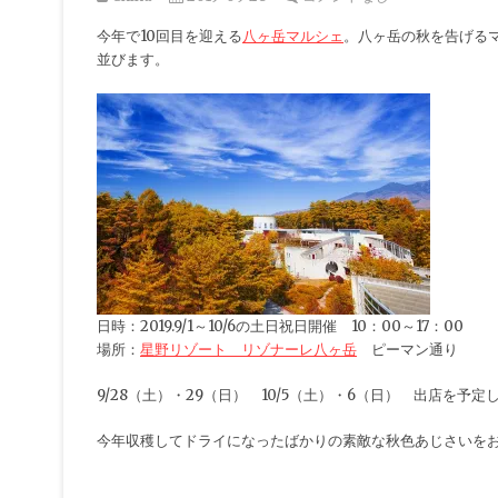
今年で10回目を迎える
八ヶ岳マルシェ
。八ヶ岳の秋を告げる
並びます。
日時：2019.9/1～10/6の土日祝日開催 10：00～17：00
場所：
星野リゾート リゾナーレ八ヶ岳
ピーマン通り
9/28（土）・29（日） 10/5（土）・6（日） 出店を予定
今年収穫してドライになったばかりの素敵な秋色あじさいを