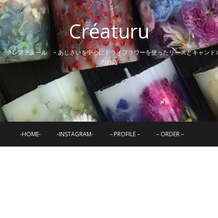
Créaturu
~ クレアチュール ~ あじさいを中心にドライフラワーを使ったリースとキャンド
のお店
-HOME-
-INSTAGRAM-
– PROFILE –
– ORDER –