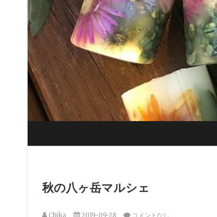
Skip
to
content
秋の八ヶ岳マルシェ
Chika
2019-09-28
コメントなし