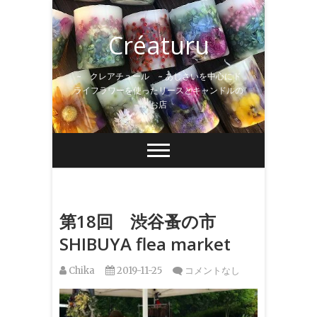
Skip
to
Créaturu
content
~ クレアチュール ~ あじさいを中心にド
ライフラワーを使ったリースとキャンドルの
お店
第18回 渋谷蚤の市
SHIBUYA flea market
Chika
2019-11-25
コメントなし