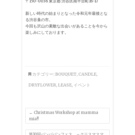
〒150-0036 東京都 渋谷区南平台町16-17
新しい時代の始まりとなった令和元年最後とな
る渋谷蚤の市。
今回も沢山の素敵な出会いがあることを今から
楽しみにしております。
カテゴリー:
BOUQUET
,
CANDLE
,
DRYFLOWER
,
LEASE
,
イベント
←
Christmas Workshop at mamma
mia!!
第10回パンパパンフェス ～クリスマスマ