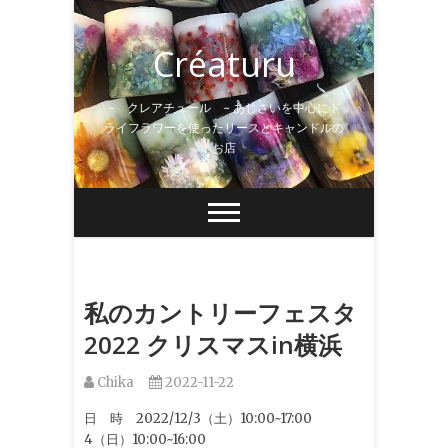
Skip
to
Créaturu
content
~ クレアチュール ~ あじさいを中心にド
ライフラワーを使ったリースとキャンドルの
お店
私のカントリーフェスタ
2022 クリスマスin横浜
Chika
2022-11-22
日 時 2022/12/3（土）10:00~17:00
4（日）10:00~16:00