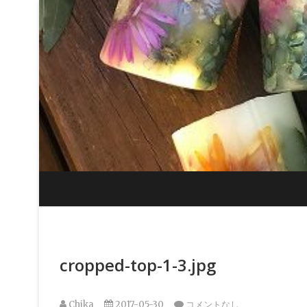
Skip
to
content
cropped-top-1-3.jpg
Chika
2017-05-30
コメントなし