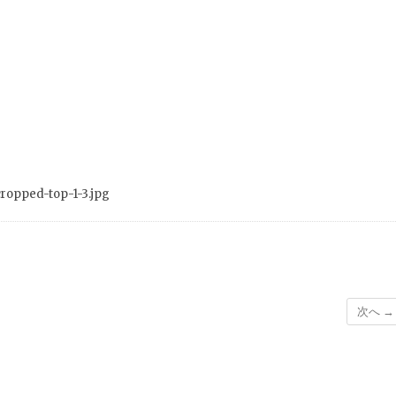
ropped-top-1-3.jpg
次へ →