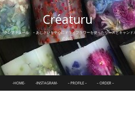
Créaturu
~ クレアチュール ~ あじさいを中心にドライフラワーを使ったリースとキャンド
のお店
-HOME-
-INSTAGRAM-
– PROFILE –
– ORDER –