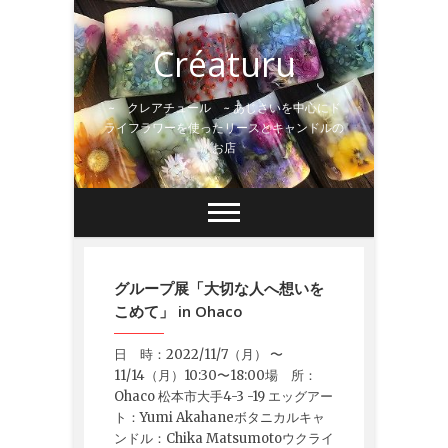
Skip
to
Créaturu
content
~ クレアチュール ~ あじさいを中心にド
ライフラワーを使ったリースとキャンドルの
お店
グループ展「大切な人へ想いを
こめて」 in Ohaco
日 時：2022/11/7（月） 〜
11/14（月）10:30〜18:00場 所：
Ohaco 松本市大手4-3 -19 エッグアー
ト：Yumi Akahaneボタニカルキャ
ンドル：Chika Matsumotoウクライ