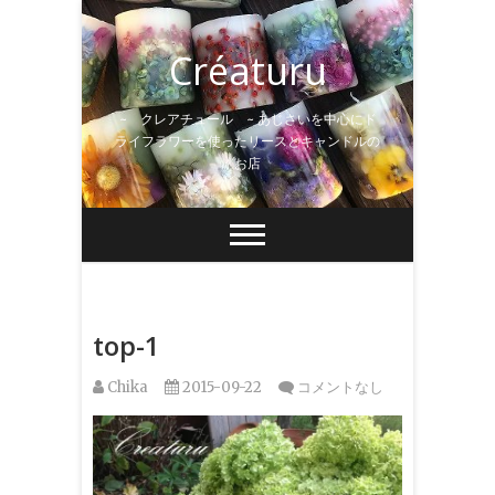
Skip
to
Créaturu
content
~ クレアチュール ~ あじさいを中心にド
ライフラワーを使ったリースとキャンドルの
お店
top-1
Chika
2015-09-22
コメントなし